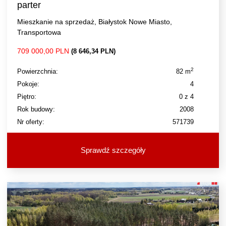
parter
Mieszkanie na sprzedaż, Białystok Nowe Miasto,
Transportowa
709 000,00 PLN
(8 646,34 PLN)
2
Powierzchnia:
82 m
Pokoje:
4
Piętro:
0 z 4
Rok budowy:
2008
Nr oferty:
571739
Sprawdź szczegóły