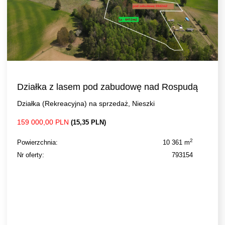
Działka z lasem pod zabudowę nad Rospudą
Działka (Rekreacyjna) na sprzedaż, Nieszki
159 000,00 PLN
(15,35 PLN)
2
Powierzchnia:
10 361 m
Nr oferty:
793154