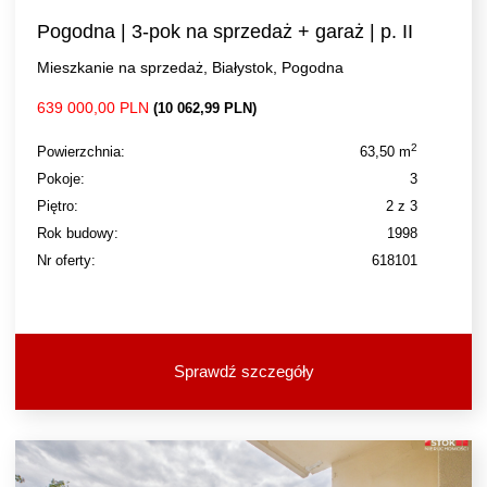
Pogodna | 3-pok na sprzedaż + garaż | p. II
Mieszkanie na sprzedaż, Białystok, Pogodna
639 000,00 PLN
(10 062,99 PLN)
2
Powierzchnia:
63,50 m
Pokoje:
3
Piętro:
2 z 3
Rok budowy:
1998
Nr oferty:
618101
Sprawdź szczegóły