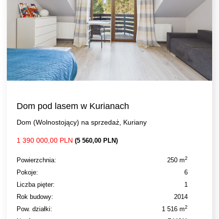
Dom pod lasem w Kurianach
Dom (Wolnostojący) na sprzedaż, Kuriany
1 390 000,00 PLN
(5 560,00 PLN)
2
Powierzchnia:
250 m
Pokoje:
6
Liczba pięter:
1
Rok budowy:
2014
2
Pow. działki:
1 516 m