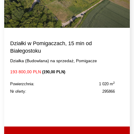
Działki w Pomigaczach, 15 min od
Białegostoku
Działka (Budowlana) na sprzedaż, Pomigacze
193 800,00 PLN
(190,00 PLN)
2
Powierzchnia:
1 020 m
Nr oferty:
295866