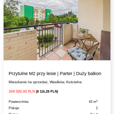
Przytulne M2 przy lesie | Parter | Duży balkon
Mieszkanie na sprzedaż, Wasilków, Kościelna
349 000,00 PLN
(8 116,28 PLN)
2
Powierzchnia:
43 m
Pokoje:
2