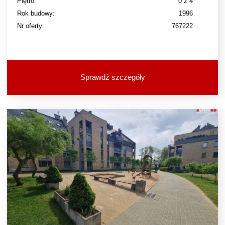
Piętro:
0 z 4
Rok budowy:
1996
Nr oferty:
767222
Sprawdź szczegóły