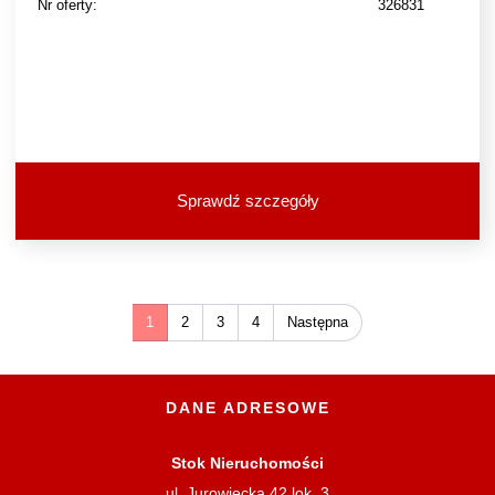
Nr oferty:
326831
Sprawdź szczegóły
1
2
3
4
Następna
DANE ADRESOWE
Stok Nieruchomości
ul. Jurowiecka 42 lok. 3