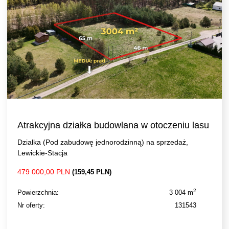
Atrakcyjna działka budowlana w otoczeniu lasu
Działka (Pod zabudowę jednorodzinną) na sprzedaż,
Lewickie-Stacja
479 000,00 PLN
(159,45 PLN)
2
Powierzchnia:
3 004 m
Nr oferty:
131543