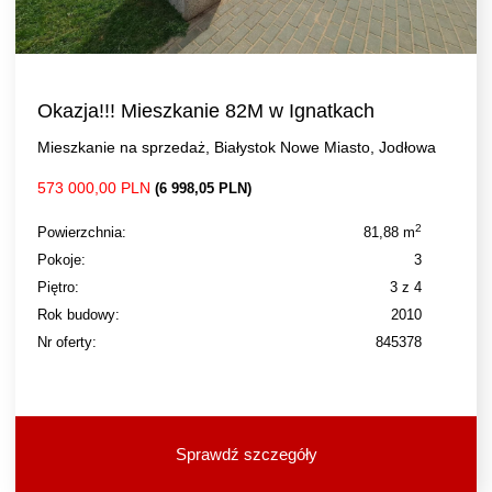
Okazja!!! Mieszkanie 82M w Ignatkach
Mieszkanie na sprzedaż, Białystok Nowe Miasto, Jodłowa
573 000,00 PLN
(6 998,05 PLN)
2
Powierzchnia:
81,88 m
Pokoje:
3
Piętro:
3 z 4
Rok budowy:
2010
Nr oferty:
845378
Sprawdź szczegóły