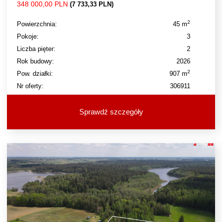
348 000,00 PLN
(7 733,33 PLN)
2
Powierzchnia:
45 m
Pokoje:
3
Liczba pięter:
2
Rok budowy:
2026
2
Pow. działki:
907 m
Nr oferty:
306911
Sprawdź szczegóły