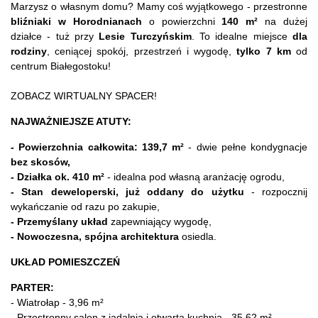
Marzysz o własnym domu? Mamy coś wyjątkowego - przestronne
bliźniaki w Horodnianach
o powierzchni
140 m²
na dużej
działce - tuż przy
Lesie Turczyńskim
. To idealne miejsce
dla
rodziny
, ceniącej spokój, przestrzeń i wygodę,
tylko 7 km
od
centrum Białegostoku!
ZOBACZ WIRTUALNY SPACER!
NAJWAŻNIEJSZE ATUTY:
- Powierzchnia całkowita: 139,7 m²
- dwie pełne kondygnacje
bez skosów,
- Działka ok. 410 m²
- idealna pod własną aranżację ogrodu,
- Stan deweloperski, już oddany do użytku
- rozpocznij
wykańczanie od razu po zakupie,
- Przemyślany układ
zapewniający wygodę,
- Nowoczesna, spójna architektura
osiedla.
UKŁAD POMIESZCZEŃ
PARTER:
- Wiatrołap - 3,96 m²
- Przestronny salon z jadalnią i otwartą kuchnią - 35,62 m²