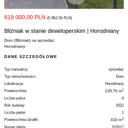
819 000,00 PLN
(5 862,56 PLN)
Bliźniak w stanie deweloperskim | Horodniany
Dom (Bliźniak) na sprzedaż,
Horodniany
DANE SZCZEGÓŁOWE
Typ transakcji:
sprzedaż
Typ nieruchomości:
Dom
Lokalizacja:
Horodniany
2
Powierzchnia:
139,70 m
Liczba pokoi:
4
Rok budowy:
2022
Liczba pięter:
1
2
Powierzchnia działki:
410 m
Numer oferty:
107617