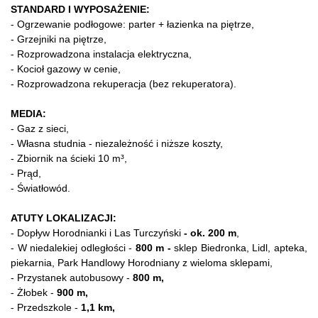
STANDARD I WYPOSAŻENIE:
- Ogrzewanie podłogowe: parter + łazienka na piętrze,
- Grzejniki na piętrze,
- Rozprowadzona instalacja elektryczna,
- Kocioł gazowy w cenie,
- Rozprowadzona rekuperacja (bez rekuperatora).
MEDIA:
- Gaz z sieci,
- Własna studnia - niezależność i niższe koszty,
- Zbiornik na ścieki 10 m³,
- Prąd,
- Światłowód.
ATUTY LOKALIZACJI:
- Dopływ Horodnianki i Las Turczyński
- ok. 200 m
,
- W niedalekiej odległości -
800 m
-
sklep Biedronka, Lidl, apteka,
piekarnia, Park Handlowy Horodniany z wieloma sklepami,
- Przystanek autobusowy -
800 m,
- Żłobek -
900
m,
- Przedszkole -
1,1 km,