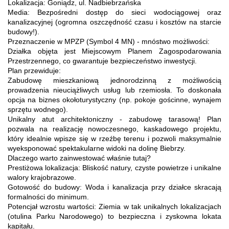
Lokalizacja: Goniądz, ul. Nadbiebrzańska
Media: Bezpośredni dostęp do sieci wodociągowej oraz
kanalizacyjnej (ogromna oszczędność czasu i kosztów na starcie
budowy!).
Przeznaczenie w MPZP (Symbol 4 MN) - mnóstwo możliwości:
Działka objęta jest Miejscowym Planem Zagospodarowania
Przestrzennego, co gwarantuje bezpieczeństwo inwestycji.
Plan przewiduje:
Zabudowę mieszkaniową jednorodzinną z możliwością
prowadzenia nieuciążliwych usług lub rzemiosła. To doskonała
opcja na biznes okołoturystyczny (np. pokoje gościnne, wynajem
sprzętu wodnego).
Unikalny atut architektoniczny - zabudowę tarasową! Plan
pozwala na realizację nowoczesnego, kaskadowego projektu,
który idealnie wpisze się w rzeźbę terenu i pozwoli maksymalnie
wyeksponować spektakularne widoki na dolinę Biebrzy.
Dlaczego warto zainwestować właśnie tutaj?
Prestiżowa lokalizacja: Bliskość natury, czyste powietrze i unikalne
walory krajobrazowe.
Gotowość do budowy: Woda i kanalizacja przy działce skracają
formalności do minimum.
Potencjał wzrostu wartości: Ziemia w tak unikalnych lokalizacjach
(otulina Parku Narodowego) to bezpieczna i zyskowna lokata
kapitału.