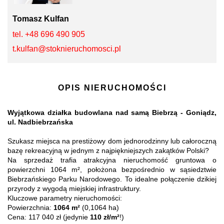
Tomasz Kulfan
tel. +48 696 490 905
t.kulfan@stoknieruchomosci.pl
OPIS NIERUCHOMOŚCI
Wyjątkowa działka budowlana nad samą Biebrzą - Goniądz,
ul. Nadbiebrzańska
Szukasz miejsca na prestiżowy dom jednorodzinny lub całoroczną
bazę rekreacyjną w jednym z najpiękniejszych zakątków Polski?
Na sprzedaż trafia atrakcyjna nieruchomość gruntowa o
powierzchni 1064 m², położona bezpośrednio w sąsiedztwie
Biebrzańskiego Parku Narodowego. To idealne połączenie dzikiej
przyrody z wygodą miejskiej infrastruktury.
Kluczowe parametry nieruchomości:
Powierzchnia:
1064 m²
(0,1064 ha)
Cena: 117 040 zł (jedynie
110 zł/m²
!)