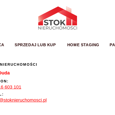
CA
SPRZEDAJ LUB KUP
HOME STAGING
P
 NIERUCHOMOŚCI
 Duda
FON:
16 603 101
L:
@stoknieruchomosci.pl