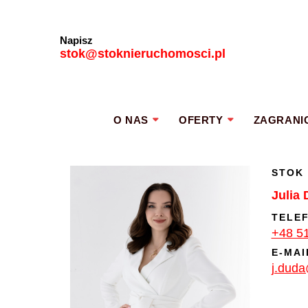
Napisz
stok@stoknieruchomosci.pl
O NAS
OFERTY
ZAGRANI
STOK
Julia
TELE
+48 5
E-MAI
j.duda