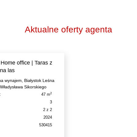
Aktualne oferty agenta
 Home office | Taras z
na las
na wynajem, Białystok Leśna
 Władysława Sikorskiego
2
:
47 m
3
2 z 2
2024
530415