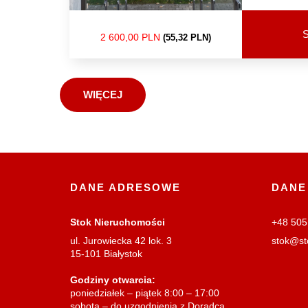
S
2 600,00 PLN
(55,32 PLN)
WIĘCEJ
DANE ADRESOWE
DANE
Stok Nieruchomości
+48 505
ul. Jurowiecka 42 lok. 3
stok@st
15-101 Białystok
Godziny otwarcia:
poniedziałek – piątek 8:00 – 17:00
sobota – do uzgodnienia z Doradcą